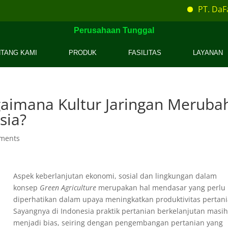
PT. DaFa T
Perusahaan Tunggal
TANG KAMI
PRODUK
FASILITAS
LAYANAN
gaimana Kultur Jaringan Meruba
sia?
ments
Aspek keberlanjutan ekonomi, sosial dan lingkungan dalam
konsep
Green Agriculture
merupakan hal mendasar yang perlu
diperhatikan dalam upaya meningkatkan produktivitas pertani
Sayangnya di Indonesia praktik pertanian berkelanjutan masi
menjadi bias, seiring dengan pengembangan pertanian yang