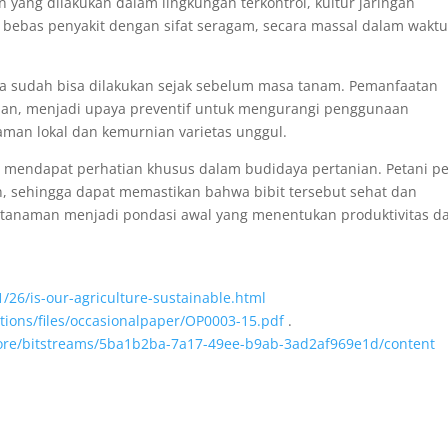
n yang dilakukan dalam lingkungan terkontrol, kultur jaringan
ebas penyakit dengan sifat seragam, secara massal dalam wakt
ya sudah bisa dilakukan sejak sebelum masa tanam. Pemanfaatan
anian, menjadi upaya preventif untuk mengurangi penggunaan
naman lokal dan kemurnian varietas unggul.
u mendapat perhatian khusus dalam budidaya pertanian. Petani pe
n, sehingga dapat memastikan bahwa bibit tersebut sehat dan
it tanaman menjadi pondasi awal yang menentukan produktivitas d
/26/is-our-agriculture-sustainable.html
ations/files/occasionalpaper/OP0003-15.pdf
.
i/core/bitstreams/5ba1b2ba-7a17-49ee-b9ab-3ad2af969e1d/content