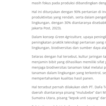
masih fokus pada produksi dibandingkan den
Hal ini ditunjukan dengan 90% pertanian di In
produktivitas yang rendah, serta dalam peng
lingkungan, dengan 30% diantaranya disebabk
Jakarta Post, 2023).
Dalam konsep
Green Agriculture
, upaya pening
peningkatan praktik teknologi pertanian ya
lingkungan, biodiversitas dan sumber daya al
Selaras dengan hal tersebut, kultur jaringan
menjamin bibit yang dihasilkan memiliki sifa
menjaga biodiversitas tanaman lokal melalui
tanaman dalam lingkungan yang terkontrol, s
mempertahankan kualitas hasil panen.
Hal tersebut pernah dilakukan oleh PT. DaF
daerah diantaranya pisang “mulubebe” dari M
Sumatra Utara, pisang “kepok unti sayang” dari