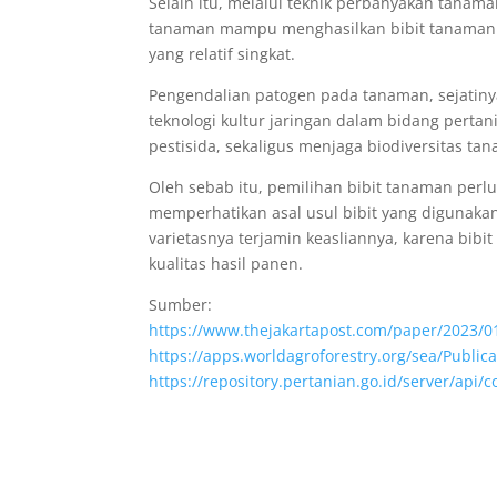
Selain itu, melalui teknik perbanyakan tanama
tanaman mampu menghasilkan bibit tanaman b
yang relatif singkat.
Pengendalian patogen pada tanaman, sejatin
teknologi kultur jaringan dalam bidang pert
pestisida, sekaligus menjaga biodiversitas ta
Oleh sebab itu, pemilihan bibit tanaman perl
memperhatikan asal usul bibit yang digunaka
varietasnya terjamin keasliannya, karena bib
kualitas hasil panen.
Sumber:
https://www.thejakartapost.com/paper/2023/01
https://apps.worldagroforestry.org/sea/Public
https://repository.pertanian.go.id/server/ap