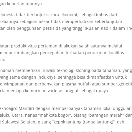
gan keberlanjutannya.
donesia tidak berlanjut secara ekonomi, sebagai imbas dari
elolaannya sebagian besar tidak memperhatikan keberlanjutan
an oleh penggunaan pestisida yang tinggi (Ruslan Kadir dalam Th
katan produktivitas pertanian dilakukan salah satunya melalui
ng mempertimbangkan pencegahan terhadap penurunan kualitas
am.
 tanaman memberikan inovasi teknologi kloning pada tanaman, yan
t yang sama dengan induknya, sehingga bisa dimanfaatkan untuk
 penyimpanan dan perbanyakan plasma nutfah atau sumber geneti
erta menjaga kemurnian varietas unggul sebagai upaya
a Teknoagro Mandiri dengan memperbanyak tanaman lokal unggulan
aluku Utara, nanas “mahkota bogor”, pisang “barangan merah” dar
 Sulawesi Selatan, pisang “kepok tanjung (tanpa jantung)”, dsb.